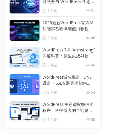
能跃升与 WordPress 生态适
配指南
1 月前
31
2026最新WordPress官方AI
功能零基础详细使用教程
（原生插件版）
2 月前
46
WordPress 7.0 “Armstrong”
深度科普：原生集成AI核心
升级全解析
2 月前
46
WordPress域名绑定+ DNS
设定 + SSL安装完整指南
（2026最新）
3 月前
54
WordPress 主题适配微信小
程序：科技博客的全链路落
地与最佳实践
4 月前
80