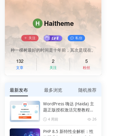
Haitheme
H
关注
私信
种一棵树最好的时间是十年前，其次是现在。
132
2
5
文章
关注
粉丝
最新发布
最多浏览
随机推荐
WordPress 嗨达 (Haida) 主
题正版授权激活完整教程
（附报错解决）
4 周前
26
PHP 8.5 新特性全解析：性