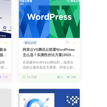
建站运维
革新全
阿里云VS腾讯云部署WordPress
新值了
怎么选？实测性价比方案(2025最
新)
端脚
在搭建WordPress网站时，选择合
更新
适的云服务器至关重要。阿里云和
腾讯云作为国内两大主流…
113
10 月前
0
296