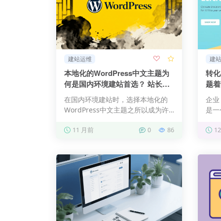
建站运维
建
本地化的WordPress中文主题为
转化
何是国内环境建站首选？ 站长和
题着
中小企业必读🔥
在国内环境建站时，选择本地化的
企业
WordPress中文主题之所以成为许
是一
多站长的首选，主要源于…
选择
11 月前
0
86
1