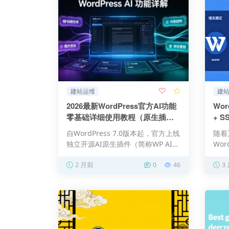
建站运维
建
2026最新WordPress官方AI功能
Wor
零基础详细使用教程（原生插件
+ 
版）
新）
自WordPress 7.0版本起，官方上线
随着
独立开源AI原生插件（简称WP AI插
Wo
件），底…
站构
2 月前
0
46
3