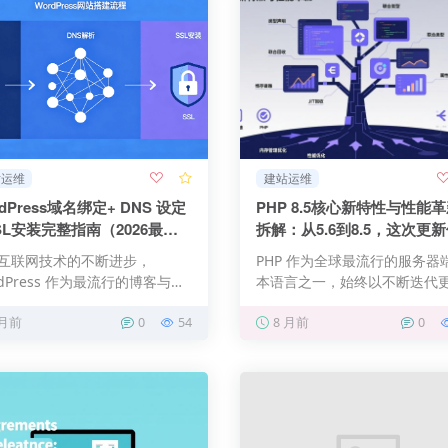
站运维
建站运维
dPress域名绑定+ DNS 设定
PHP 8.5核心新特性与性能
SSL安装完整指南（2026最
拆解：从5.6到8.5，这次更
10年
互联网技术的不断进步，
PHP 作为全球最流行的服务器
rdPress 作为最流行的博客与网
本语言之一，始终以不断迭代
建平台，越来越受到用…
的姿态适配现代 Web 开…
 月前
0
54
8 月前
0