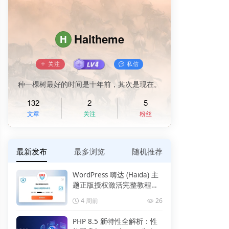
Haitheme
H
关注
私信
种一棵树最好的时间是十年前，其次是现在。
132
2
5
文章
关注
粉丝
最新发布
最多浏览
随机推荐
WordPress 嗨达 (Haida) 主
题正版授权激活完整教程
（附报错解决）
4 周前
26
PHP 8.5 新特性全解析：性