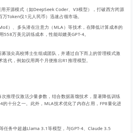
采用开源模式（如DeepSeek Coder、V3模型），打破西方闭源
百万Token仅1元人民币）迅速占领市场。
MoE）、多头潜在注意力（MLA）等技术，在降低计算成本的
仅用558万美元训练成本，性能却媲美GPT-4。
，招募顶尖高校博士生组成团队，并通过自下而上的管理模式激
术迭代，例如仅用两个月便推出R1推理模型。
构，每次推理仅激活少量参数，结合数据蒸馏技术，显著降低训练
-4的十分之一。此外，MLA技术优化了内存占用，FP8量化进
务中超越Llama 3.1等模型，与GPT-4、Claude 3.5