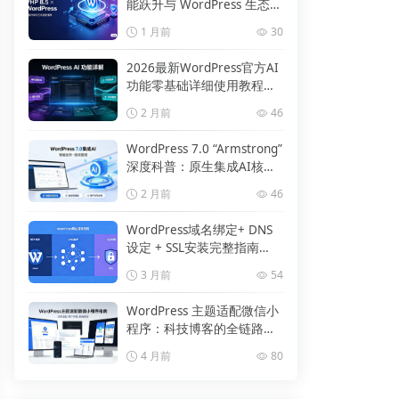
能跃升与 WordPress 生态适
配指南
1 月前
30
2026最新WordPress官方AI
功能零基础详细使用教程
（原生插件版）
2 月前
46
WordPress 7.0 “Armstrong”
深度科普：原生集成AI核心
升级全解析
2 月前
46
WordPress域名绑定+ DNS
设定 + SSL安装完整指南
（2026最新）
3 月前
54
WordPress 主题适配微信小
程序：科技博客的全链路落
地与最佳实践
4 月前
80