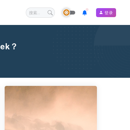
登录
ek？