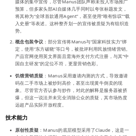
媒体的集中宣传，尽管Manus团队声称未投入市场推广
预算，但多家头部AI自媒体几乎同时以夸张标题发文，
将其称为“全球首款通用Agent”，甚至使用“唯有惊叹”“载
入史册”等表述。这种整齐划一的宣传被质疑为有组织造
势。
概念包装争议
：部分宣传将Manus与“国家科技实力”绑
定，使用“东方破晓”等口号，被批评利用民族情绪营销。
产品官网使用英文界面且需海外支付方式注册，与其“中
国自主研发”的定位不符，更显营销色彩。
饥饿营销质疑
：Manus采用邀请内测的方式，导致邀请
码在二手市场上被炒到高价，甚至出现黄牛倒卖的现
象。尽管官方否认参与炒作，对此的解释是服务器被挤
爆，但这一说法并未完全消除公众的质疑，其市场热度
远超产品实际开放程度。
技术能力
原创性质疑
：Manus的底层模型采用了Claude，这是一