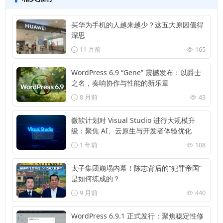
买华为手机的人越来越少？这五大原因值得
深思
11 月前
165
WordPress 6.9 “Gene” 震撼发布：以爵士
之名，奏响协作与性能的新乐章
8 月前
43
微软计划对 Visual Studio 进行大规模升
级：聚焦 AI、云原生与开发者体验优化
1 年前
108
太子集团崩塌内幕！陈志背后的“犯罪帝国”
是如何练成的？
9 月前
440
WordPress 6.9.1 正式发行：聚焦稳定性修