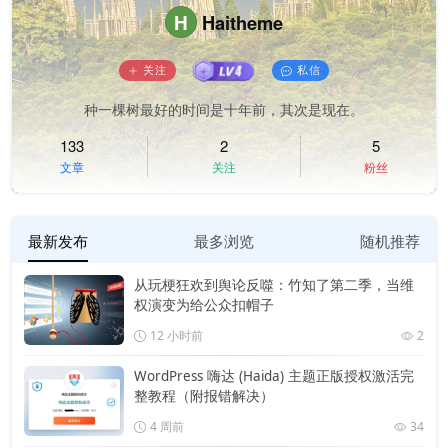
H
Haitheme
关注
私信
种一棵树最好的时间是十年前，其次是现在。
133
2
5
文章
关注
粉丝
最新发布
最多浏览
随机推荐
从玩梗狂欢到舆论反噬：竹知了第二季，当维
权演变为给公众扣帽子
12 小时前
2
WordPress 嗨达 (Haida) 主题正版授权激活完
整教程（附报错解决）
4 周前
34