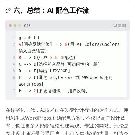
✅ 六、总结：AI 配色工作流
复制
graph LR
A
[明确网站定位]
 --> 
B
(用 AI Colors/Coolors 
输入自然语言)
B
 --> C{生成 
3
-
5
 组配色}
C --> D
[选择符合品牌+可访问性的一组]
D --> E
[导出 HEX/RGB]
E --> F
[通过 style.css 或 WPCode 应用到 
WordPress]
F --> 
G
[多设备测试 + 用户反馈]
在数字化时代，AI技术正在改变设计行业的运作方式。使
用AI生成WordPress主题配色方案，不仅提高了设计效
率，也让更多人能够轻松创建美观、专业的网站。无论是
专业设计师还是普通用户，都可以借助AI的力量，打造令