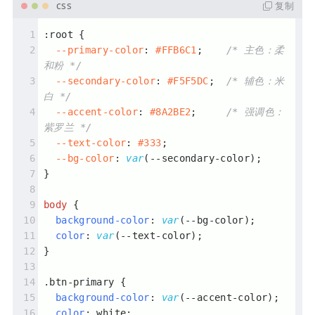
复制
:root
 {
--primary-color
: 
#FFB6C1
;    
/* 主色：柔
和粉 */
--secondary-color
: 
#F5F5DC
;  
/* 辅色：米
白 */
--accent-color
: 
#8A2BE2
;     
/* 强调色：
紫罗兰 */
--text-color
: 
#333
;
--bg-color
: 
var
(--secondary-color);
}
body
 {
background-color
: 
var
(--bg-color);
color
: 
var
(--text-color);
}
.btn-primary
 {
background-color
: 
var
(--accent-color);
color
: white;