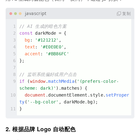
复制
// AI 生成的暗色方案
const
 darkMode = {
bg
: 
'#121212'
,
text
: 
'#E0E0E0'
,
accent
: 
'#BB86FC'
};
// 监听系统偏好或用户点击
if
 (
window
.
matchMedia
(
'(prefers-color-
scheme: dark)'
).
matches
) {
document
.
documentElement
.
style
.
setProper
ty
(
'--bg-color'
, darkMode.
bg
);
}
2.
根据品牌 Logo 自动配色