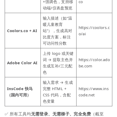
+强调色，支持移
co
动端/仪表盘预览
输入描述（如“温
暖儿童教育
https://coolors.c
Coolors.co + AI
站”），生成高对
o/ai
比度方案，标注
可访问性分数
上传 logo 或关键
词 → 提取主色并
https://color.ado
Adobe Color AI
生成互补/三元配
be.com
色
输入需求 → 生成
InsCode 快马
完整 HTML +
https://www.ins
（国内可用）
CSS 代码，含配
code.net
色变量
✅ 所有工具均
无需登录、无需梯子、完全免费
（截至