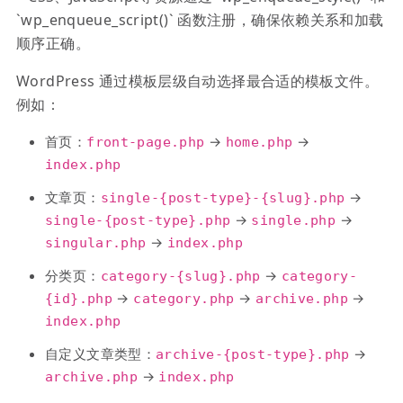
`wp_enqueue_script()` 函数注册，确保依赖关系和加载
顺序正确。
WordPress 通过模板层级自动选择最合适的模板文件。
例如：
首页：
→
→
front-page.php
home.php
index.php
文章页：
→
single-{post-type}-{slug}.php
→
→
single-{post-type}.php
single.php
→
singular.php
index.php
分类页：
→
category-{slug}.php
category-
→
→
→
{id}.php
category.php
archive.php
index.php
自定义文章类型：
→
archive-{post-type}.php
→
archive.php
index.php