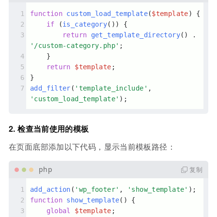
function
custom_load_template
(
$template
) 
{
if
 (
is_category
()) {
return
get_template_directory
() . 
'/custom-category.php'
;
    }
return
$template
;
}
add_filter
(
'template_include'
, 
'custom_load_template'
);
2.
检查当前使用的模板
在页面底部添加以下代码，显示当前模板路径：
复制
add_action
(
'wp_footer'
, 
'show_template'
);
function
show_template
(
) 
{
global
$template
;