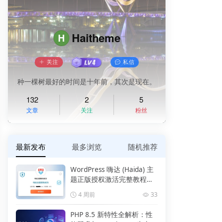
Haitheme
H
关注
私信
种一棵树最好的时间是十年前，其次是现在。
132
2
5
文章
关注
粉丝
最新发布
最多浏览
随机推荐
WordPress 嗨达 (Haida) 主
题正版授权激活完整教程
（附报错解决）
4 周前
33
PHP 8.5 新特性全解析：性