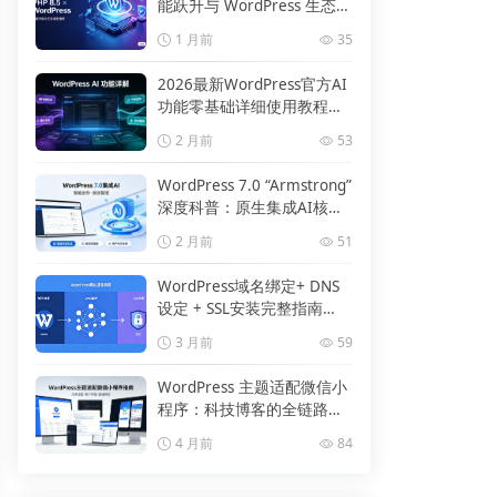
能跃升与 WordPress 生态适
配指南
1 月前
35
2026最新WordPress官方AI
功能零基础详细使用教程
（原生插件版）
2 月前
53
WordPress 7.0 “Armstrong”
深度科普：原生集成AI核心
升级全解析
2 月前
51
WordPress域名绑定+ DNS
设定 + SSL安装完整指南
（2026最新）
3 月前
59
WordPress 主题适配微信小
程序：科技博客的全链路落
地与最佳实践
4 月前
84