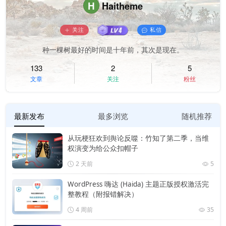
H
Haitheme
关注
私信
种一棵树最好的时间是十年前，其次是现在。
133
2
5
文章
关注
粉丝
最新发布
最多浏览
随机推荐
从玩梗狂欢到舆论反噬：竹知了第二季，当维
权演变为给公众扣帽子
2 天前
5
WordPress 嗨达 (Haida) 主题正版授权激活完
整教程（附报错解决）
4 周前
35