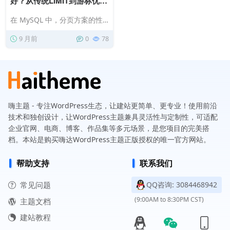
好？从传统LIMIT到游标优
化，MySQL分页性能最优方
在 MySQL 中，分页方案的性
案深度解析
能优劣取决于数据量、索引情
9 月前
0
78
况、排序条件，没有绝对 “最
好”…
嗨主题 - 专注WordPress生态，让建站更简单、更专业！使用前沿
技术和独创设计，让WordPress主题兼具灵活性与定制性，可适配
企业官网、电商、博客、作品集等多元场景，是您项目的完美搭
档。本站是购买嗨达WordPress主题正版授权的唯一官方网站。
帮助支持
联系我们
常见问题
QQ咨询: 3084468942
(9:00AM to 8:30PM CST)
主题文档
建站教程